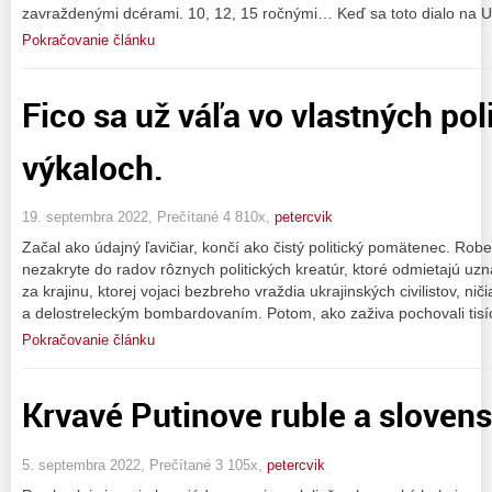
zavraždenými dcérami. 10, 12, 15 ročnými… Keď sa toto dialo na Uk
Pokračovanie článku
Fico sa už váľa vo vlastných pol
výkaloch.
19. septembra 2022, Prečítané 4 810x,
petercvik
Začal ako údajný ľavičiar, končí ako čistý politický pomätenec. Robe
nezakryte do radov rôznych politických kreatúr, ktoré odmietajú u
za krajinu, ktorej vojaci bezbreho vraždia ukrajinských civilistov, n
a delostreleckým bombardovaním. Potom, ako zaživa pochovali tisí
Pokračovanie článku
Krvavé Putinove ruble a slovensk
5. septembra 2022, Prečítané 3 105x,
petercvik