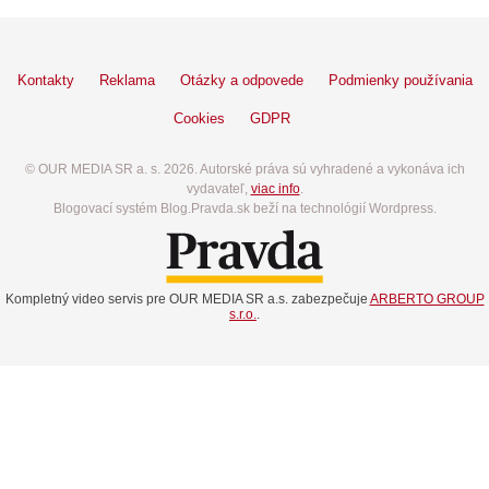
Kontakty
Reklama
Otázky a odpovede
Podmienky používania
Cookies
GDPR
© OUR MEDIA SR a. s. 2026. Autorské práva sú vyhradené a vykonáva ich
vydavateľ,
viac info
.
Blogovací systém Blog.Pravda.sk beží na technológií Wordpress.
Kompletný video servis pre OUR MEDIA SR a.s. zabezpečuje
ARBERTO GROUP
s.r.o.
.