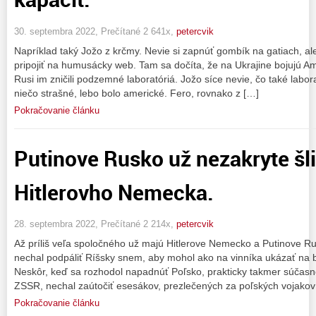
30. septembra 2022, Prečítané 2 641x,
petercvik
Napríklad taký Jožo z krčmy. Nevie si zapnúť gombík na gatiach, ale
pripojiť na humusácky web. Tam sa dočíta, že na Ukrajine bojujú A
Rusi im zničili podzemné laboratóriá. Jožo síce nevie, čo také laborat
niečo strašné, lebo bolo americké. Fero, rovnako z […]
Pokračovanie článku
Putinove Rusko už nezakryte šl
Hitlerovho Nemecka.
28. septembra 2022, Prečítané 2 214x,
petercvik
Až príliš veľa spoločného už majú Hitlerove Nemecko a Putinove Rus
nechal podpáliť Ríšsky snem, aby mohol ako na vinníka ukázať na 
Neskôr, keď sa rozhodol napadnúť Poľsko, prakticky takmer súčas
ZSSR, nechal zaútočiť esesákov, prezlečených za poľských vojakov
Pokračovanie článku