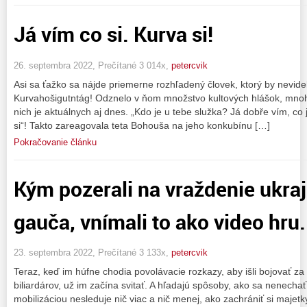
Já vím co si. Kurva si!
26. septembra 2022, Prečítané 3 014x,
petercvik
Asi sa ťažko sa nájde priemerne rozhľadený človek, ktorý by nevidel
Kurvahošigutntág! Odznelo v ňom množstvo kultových hlášok, mno
nich je aktuálnych aj dnes. „Kdo je u tebe služka? Já dobře vím, co js
si“! Takto zareagovala teta Bohouša na jeho konkubínu […]
Pokračovanie článku
Kým pozerali na vraždenie ukraj
gauča, vnímali to ako video hru.
23. septembra 2022, Prečítané 3 133x,
petercvik
Teraz, keď im húfne chodia povolávacie rozkazy, aby išli bojovať za 
biliardárov, už im začína svitať. A hľadajú spôsoby, ako sa nenechať
mobilizáciou nesleduje nič viac a nič menej, ako zachrániť si majetky