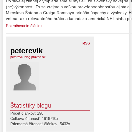
Po skvelej zimnej olympiáde sme si mysleli, že slovenský hokej sa u
(ne)výkonnosti. To sa zrejme s veľkou pravdepodobnosťou aj stalo.
Miroslava Šatana a Craiga Ramsaya prináša úspechy a výsledky. H
vnímať ako relevantného hráča a kanadsko-americká NHL siaha po n
Pokračovanie článku
RSS
petercvik
petercvik.blog.pravda.sk
Štatistiky blogu
Počet článkov: 298
Celková čítanosť: 1618710x
Priemerná čítanosť článkov: 5432x