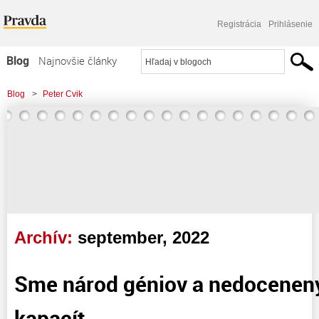
Registrácia
Prihlásenie
Blog
Najnovšie články
Najčítanejšie články
Blog
>
Peter Cvik
Najkomentovanejšie články
Zoznam blogov
Komerčné blogy
Archív:
september, 2022
Sme národ géniov a nedocenen
kapacít.