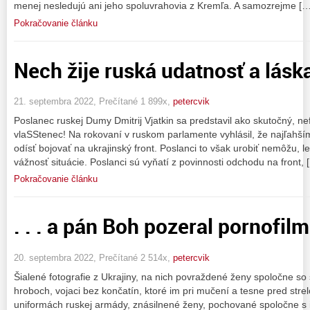
menej nesledujú ani jeho spoluvrahovia z Kremľa. A samozrejme […
Pokračovanie článku
Nech žije ruská udatnosť a láska
21. septembra 2022, Prečítané 1 899x,
petercvik
Poslanec ruskej Dumy Dmitrij Vjatkin sa predstavil ako skutočný, n
vlaSStenec! Na rokovaní v ruskom parlamente vyhlásil, že najľahší
odísť bojovať na ukrajinský front. Poslanci to však urobiť nemôžu, 
vážnosť situácie. Poslanci sú vyňatí z povinnosti odchodu na front, 
Pokračovanie článku
. . . a pán Boh pozeral pornofilm
20. septembra 2022, Prečítané 2 514x,
petercvik
Šialené fotografie z Ukrajiny, na nich povraždené ženy spoločne so
hroboch, vojaci bez končatín, ktoré im pri mučení a tesne pred strel
uniformách ruskej armády, znásilnené ženy, pochované spoločne s i