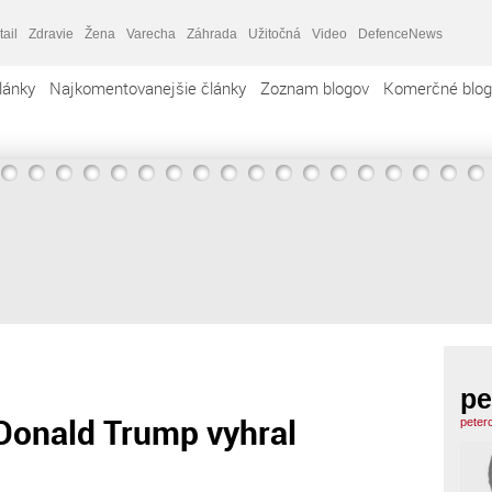
tail
Zdravie
Žena
Varecha
Záhrada
Užitočná
Video
DefenceNews
lánky
Najkomentovanejšie články
Zoznam blogov
Komerčné blog
pe
Donald Trump vyhral
peter