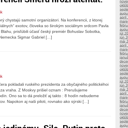
nove
októ
sept
ik
augu
apríl
torý chystajú samotní organizátori. Na konferencii, z ktorej
mare
ciálnych“ exotov, človeka so širokým sociálnym srdcom Pavla
febr
augu
 Blahu, prisľúbili účasť český premiér Bohuslav Sobotka,
júl 2
 Nemecka Sigmar Gabriel […]
jún 
máj 
apríl
mare
febr
janu
dece
nove
októ
sept
ik
augu
júl 2
včera pokladali ruského prezidenta za obyčajného politickéhoi
jún 
máj 
za vraha. Z Moskvy prišiel oznam : Prerušujeme
apríl
ín. Ono sa to dá preložiť aj takto : 8 hodín nebudeme
mare
ov. Napokon aj naši piloti, rovnako ako sýrski […]
febr
janu
dece
nove
októ
sept
augu