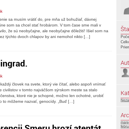
ik
enie sa musím vrátiť do, pre mňa už bohužiaľ, dávnej
ašne som sa chcel stať hrobárom. V tom čase sme mali v
Šta
lo, že sú neobyčajne, ale neobyčajne dôležití! Išiel som na
ez týchto dvoch chlapov by ani nemohol nikto […]
Poče
Celk
Prie
ingrad.
Aut
ik
ždý človek na svete, ktorý vie čítať, alebo aspoň vnímať
nie civilistov v tomto najväčšom sýrskom meste sa stalo
Kat
nstva, ktoré nie je schopné, možno len ochotné, urobiť
Neza
elo to môžeme nazvať, genocídy. „Buď […]
Arc
mare
encii Smeru hrozí atentát.
febr