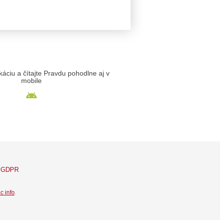
likáciu a čítajte Pravdu pohodlne aj v
mobile
GDPR
c info
.