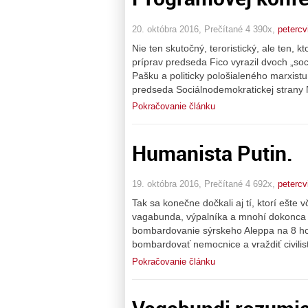
20. októbra 2016, Prečítané 4 390x,
petercv
Nie ten skutočný, teroristický, ale ten, k
príprav predseda Fico vyrazil dvoch „so
Pašku a politicky pološialeného marxistu
predseda Sociálnodemokratickej strany
Pokračovanie článku
Humanista Putin.
19. októbra 2016, Prečítané 4 692x,
petercv
Tak sa konečne dočkali aj tí, ktorí ešte 
vagabunda, výpalníka a mnohí dokonca 
bombardovanie sýrskeho Aleppa na 8 hod
bombardovať nemocnice a vraždiť civilist
Pokračovanie článku