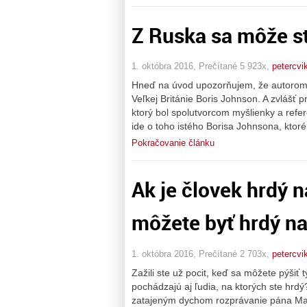
Z Ruska sa môže st
1. októbra 2016, Prečítané 5 923x,
petercvi
Hneď na úvod upozorňujem, že autorom t
Veľkej Británie Boris Johnson. A zvlášť 
ktorý bol spolutvorcom myšlienky a refer
ide o toho istého Borisa Johnsona, ktor
Pokračovanie článku
Ak je človek hrdý n
môžete byť hrdý na
1. októbra 2016, Prečítané 2 703x,
petercvi
Zažili ste už pocit, keď sa môžete pýšiť 
pochádzajú aj ľudia, na ktorých ste hr
zatajeným dychom rozprávanie pána Manč