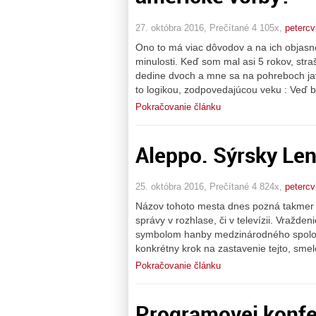
27. októbra 2016, Prečítané 4 105x,
petercv
Ono to má viac dôvodov a na ich objasn
minulosti. Keď som mal asi 5 rokov, str
dedine dvoch a mne sa na pohreboch javi
to logikou, zodpovedajúcou veku : Veď b
Pokračovanie článku
Aleppo. Sýrsky Len
25. októbra 2016, Prečítané 4 824x,
petercv
Názov tohoto mesta dnes pozná takmer ka
správy v rozhlase, či v televízii. Vražde
symbolom hanby medzinárodného spoloče
konkrétny krok na zastavenie tejto, sm
Pokračovanie článku
Programovej konfer