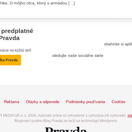
ke, či môjho otca, ktorý s armádou […]
 predplatné
Pravda
stiahnite si ap
ormácie na každý deň
sledujte naše sociálne siete
íka Pravda
Reklama
Otázky a odpovede
Podmienky používania
Cookies
 MEDIA SR a. s. 2026. Autorské práva sú vyhradené a vykonáva ich vydavateľ,
via
Blogovací systém Blog.Pravda.sk beží na technológií Wordpress.