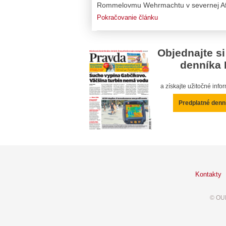
Rommelovmu Wehrmachtu v severnej Afri
Pokračovanie článku
Objednajte si
denníka 
a získajte užitočné inf
Predplatné denn
Kontakty
© OUR