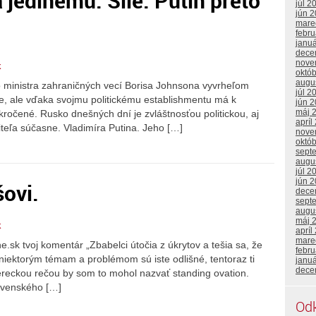
jedinému. Sile. Putin preto
júl 2
jún 
mare
febr
janu
dece
nove
k
októ
augu
o ministra zahraničných vecí Borisa Johnsona vyvrheľom
júl 2
ne, ale vďaka svojmu politickému establishmentu má k
jún 
máj 
ročené. Rusko dnešných dní je zvláštnosťou politickou, aj
apríl
teľa súčasne. Vladimíra Putina. Jeho […]
nove
októ
sept
augu
júl 2
jún 
šovi.
dece
sept
augu
máj 
k
apríl
mare
e.sk tvoj komentár „Zbabelci útočia z úkrytov a tešia sa, že
febr
 niektorým témam a problémom sú iste odlišné, tentoraz ti
janu
dece
Hereckou rečou by som to mohol nazvať standing ovation.
lovenského […]
Od