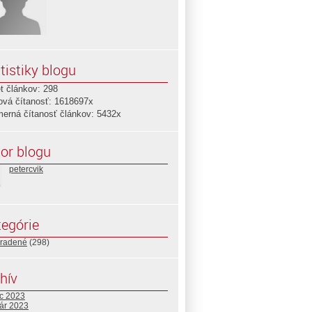
tistiky blogu
t článkov: 298
ová čítanosť: 1618697x
merná čítanosť článkov: 5432x
or blogu
petercvik
egórie
radené
(298)
hív
c 2023
uár 2023