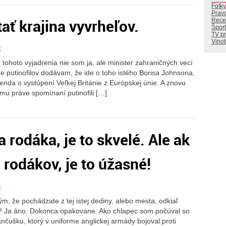
Fotky
Prav
ať krajina vyvrheľov.
Rece
Šport
TV p
Vino
k
ohoto vyjadrenia nie som ja, ale minister zahraničných vecí
pre putinofilov dodávam, že ide o toho istého Borisa Johnsona,
enda o vystúpení Veľkej Británie z Európskej únie. A znovu
ému práve spomínaní putinofili […]
a rodáka, je to skvelé. Ale ak
 rodákov, je to úžasné!
k
tým, že pochádzate z tej istej dediny, alebo mesta, odkiaľ
dý? Ja áno. Dokonca opakovane. Ako chlapec som počúval so
ušku, ktorý v uniforme anglickej armády bojoval proti