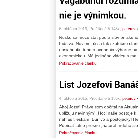
Vagabundi rozumia 
nie je výnimkou.
6. októbra 2016, Prečítané 5 148x,
petercvi
Rusko sa môže stať podľa slov britskéh
ľudstva. Neviem, či sa tak skutočne sta
dosiahnutiu tohoto ocenenia výborne nak
ekonomickou. Má jediného vládcu a maji
Pokračovanie článku
List Jozefovi Baná
4. októbra 2016, Prečítané 5 186x,
petercvi
Ahoj Jozef! Práve som dočítal na Aktualn
ubližujú nevinným“. Hoci naše postoje k
nahlas tlieskam. Búrlivo a postojačky! 
Popísať takto presne „naturel hrdého s
Pokračovanie článku