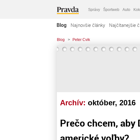
Správy
Športweb
Auto
Kok
Blog
Najnovšie články
Najčítanejšie č
Blog
>
Peter Cvik
Archív:
október, 2016
Prečo chcem, aby 
americké voľby?