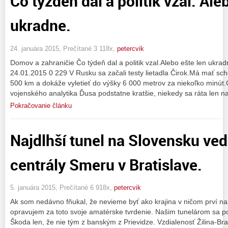
Čo týždeň dal a politik vzal. Ale
ukradne.
24. januára 2015, Prečítané 3 118x,
petercvik
Domov a zahraničie Čo týdeň dal a politik vzal.Alebo ešte len ukrad
24.01.2015 0 229 V Rusku sa začali testy lietadla Čirok.Má mať scho
500 km a dokáže vyletieť do výšky 6 000 metrov za niekoľko minút
vojenského analytika Ďusa podstatne kratšie, niekedy sa ráta len n
Pokračovanie článku
Najdlhší tunel na Slovensku vedi
centrály Smeru v Bratislave.
5. januára 2015, Prečítané 6 918x,
petercvik
Ak som nedávno fňukal, že nevieme byť ako krajina v ničom prví na
opravujem za toto svoje amatérske tvrdenie. Našim tunelárom sa pod
Škoda len, že nie tým z banským z Prievidze. Vzdialenosť Žilina-Bra