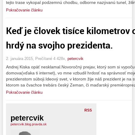
tejto trase vykopal podzemnú chodbu, odborne nazývanú tunel, žil
Pokračovanie článku
Keď je človek tisíce kilometrov
hrdý na svojho prezidenta.
2. januára 2015, Prečítané 4 428x,
petercvik
Andrej Kiska opäť nesklamal.Novoročný prejav, ktorý som si vypočul 
domova(vďaka ti internet), vo mne vzbudil hrdosť na správnosť mo
prezidenstom súboji.Ideový svet, v ktorom žije náš prezident je na s
ktorom sa čvachce trebárs český Zeman, či maďarský premiéroprez
Pokračovanie článku
RSS
petercvik
petercvik.blog.pravda.sk