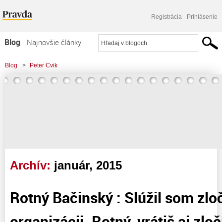
Registrácia
Prihlásenie
Blog
Najnovšie články
Najčítanejšie články
Blog
>
Peter Cvik
Najkomentovanejšie články
Zoznam blogov
Komerčné blogy
Archív:
január, 2015
Rotný Bačinský : Slúžil som zlo
organizácii. Rotný, vrátiš aj zl