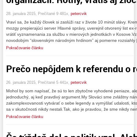
28. januára 2015, Prečítané 9 481x,
petercvik
Vraví sa, že každý človek si zaslúži raz v živote 10 minút slávy. K
mozgy prepierajúci server Hlavné správy, uverejnil otvorený list ex-
vrátiť vyznamenania za službu v mierových jednotkách v Kosove.Vzá
novodobým “slovenským národným hrdinom” aj pomerne rozsiahly 
Pokračovanie článku
Prečo nepôjdem k referendu o r
26. januára 2015, Prečítané 5 441x,
petercvik
Mohol by som napísať, že sú to len zbytočne vyhodené peniaze, ale t
jednoduchý, aj keď pravdivý argument.My Slováci sme zvláštny ná
zakomplexovanosti vytvárať o sebe legendy a vymýšlať udalosti, kto
sa v skutočnosti nikdy nestali.Tak, ako je pravdou, že sme nikdy n
Pokračovanie článku