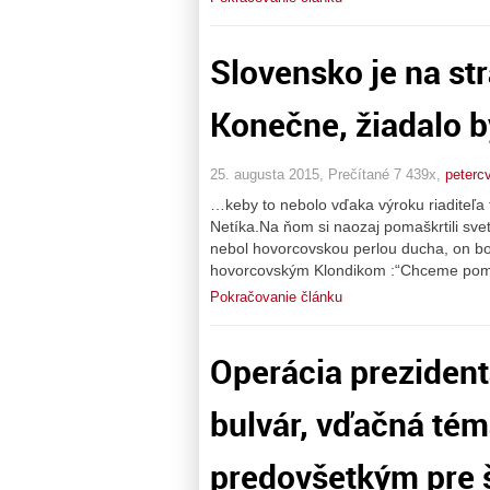
Slovensko je na st
Konečne, žiadalo by
25. augusta 2015, Prečítané 7 439x,
peterc
…keby to nebolo vďaka výroku riaditeľa
Netíka.Na ňom si naozaj pomaškrtili sve
nebol hovorcovskou perlou ducha, on bol 
hovorcovským Klondikom :“Chceme pomô
Pokračovanie článku
Operácia prezident
bulvár, vďačná tém
predovšetkým pre 