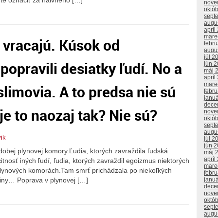
te označiť za naivného […]
nove
októ
sept
augu
apríl
mare
 vracajú. Kúsok od
febr
augu
júl 2
popravili desiatky ľudí. No a
jún 
máj 
apríl
mare
limovia. A to predsa nie sú
febr
janu
dece
 je to naozaj tak? Nie sú?
nove
októ
sept
augu
vik
júl 2
jún 
obej plynovej komory.Ľudia, ktorých zavraždila ľudská
máj 
apríl
itnosť iných ľudí, ľudia, ktorých zavraždil egoizmus niektorých
mare
 v plynových komorách.Tam smrť prichádzala po niekoľkých
febr
odiny… Poprava v plynovej […]
janu
dece
nove
októ
sept
augu