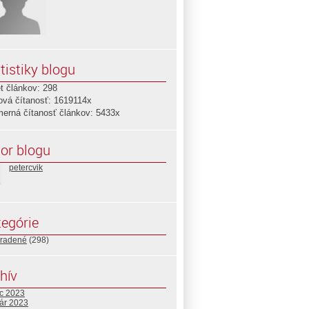
tistiky blogu
t článkov: 298
ová čítanosť: 1619114x
merná čítanosť článkov: 5433x
or blogu
petercvik
egórie
radené
(298)
hív
c 2023
uár 2023