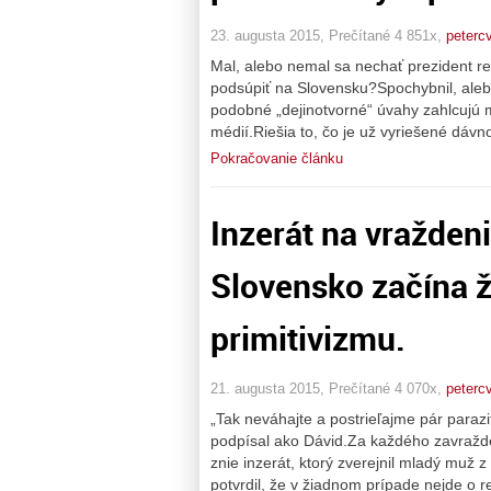
23. augusta 2015, Prečítané 4 851x,
peterc
Mal, alebo nemal sa nechať prezident r
podsúpiť na Slovensku?Spochybnil, aleb
podobné „dejinotvorné“ úvahy zahlcujú 
médií.Riešia to, čo je už vyriešené dáv
Pokračovanie článku
Inzerát na vraždeni
Slovensko začína ž
primitivizmu.
21. augusta 2015, Prečítané 4 070x,
peterc
„Tak neváhajte a postrieľajme pár paraz
podpísal ako Dávid.Za každého zavražd
znie inzerát, ktorý zverejnil mladý muž
potvrdil, že v žiadnom prípade nejde o re