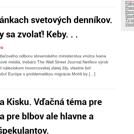
Fotky
Prav
Rece
ránkach svetových denníkov.
Šport
TV p
Vino
 sa zvolať! Keby. . .
vik
 tlačového odboru slovenského ministerstva vnútra Ivana
tové médiá, trebárs The Wall Street Journal.Netíkov výrok
náleziskom hovorcovskej zlatej žily, vlastne bol
cť Európe s problematikou migrácie.Mohli by […]
a Kisku. Vďačná téma pre
a pre blbov ale hlavne a
špekulantov.