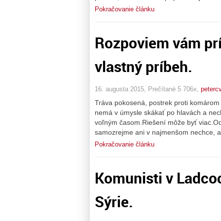
Pokračovanie článku
Rozpoviem vám prí
vlastný príbeh.
16. augusta 2015, Prečítané 5 706x,
peterc
Tráva pokosená, postrek proti komárom
nemá v úmysle skákať po hlavách a nech
voľným časom.Riešení môže byť viac.Od 
samozrejme ani v najmenšom nechce, až
Pokračovanie článku
Komunisti v Ladcoc
Sýrie.