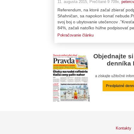
11. augusta 2015, Prečítané 9 709x,
petercv
Referendum, na ktoré začal zbierať podp
Sňahničan, sa napokon konať nebude.Prov
svoj boj o ubytovanie utečencov .”Kresťa
84%, začali natoľko húfne podpisovať pet
Pokračovanie článku
Objednajte si
denníka 
a získajte užitočné inf
Predplatné denn
Kontakty