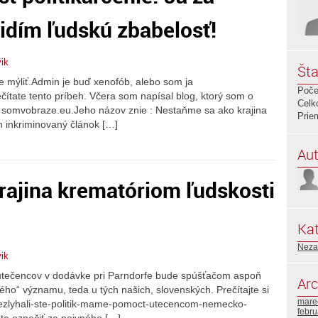
idím ľudskú zbabelosť!
vik
Šta
e mýliť.Admin je buď xenofób, alebo som ja
Poče
ečítate tento príbeh. Včera som napísal blog, ktorý som o
Celk
 somvobraze.eu.Jeho názov znie : Nestaňme sa ako krajina
Prie
n inkriminovaný článok […]
Aut
rajina krematóriom ľudskosti
Kat
Neza
vik
 utečencov v dodávke pri Parndorfe bude spúšťačom aspoň
Arc
vého“ významu, teda u tých našich, slovenských. Prečítajte si
mare
/nezlyhali-ste-politik-mame-pomoct-utecencom-nemecko-
febr