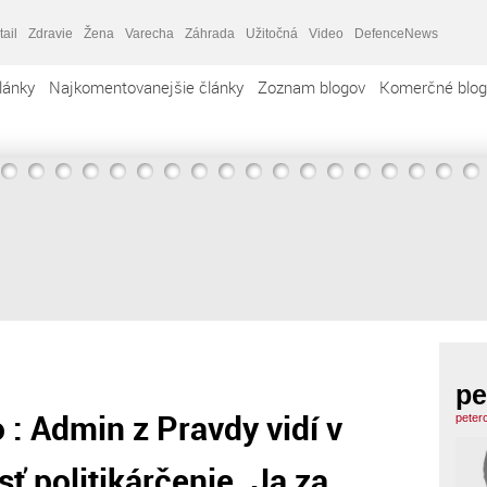
tail
Zdravie
Žena
Varecha
Záhrada
Užitočná
Video
DefenceNews
lánky
Najkomentovanejšie články
Zoznam blogov
Komerčné blog
pe
 : Admin z Pravdy vidí v
peter
ť politikárčenie. Ja za