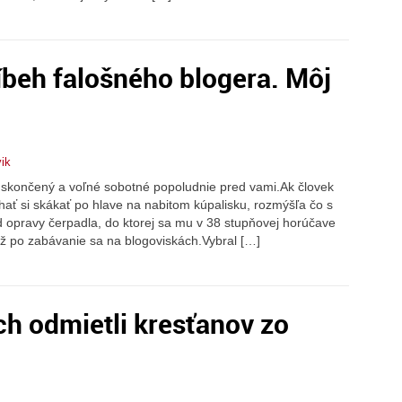
beh falošného blogera. Môj
vik
 skončený a voľné sobotné popoludnie pred vami.Ak človek
ať si skákať po hlave na nabitom kúpalisku, rozmýšľa čo s
opravy čerpadla, do ktorej sa mu v 38 stupňovej horúčave
 po zabávanie sa na blogoviskách.Vybral […]
h odmietli kresťanov zo