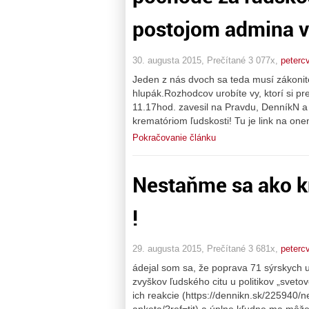
postojom admina v
30. augusta 2015, Prečítané 3 077x,
peterc
Jeden z nás dvoch sa teda musí zákonit
hlupák.Rozhodcov urobíte vy, ktorí si pr
11.17hod. zavesil na Pravdu, DenníkN a
krematóriom ľudskosti! Tu je link na one
Pokračovanie článku
Nestaňme sa ako k
!
29. augusta 2015, Prečítané 3 681x,
peterc
ádejal som sa, že poprava 71 sýrskych
zvyškov ľudského citu u politikov „sveto
ich reakcie (https://dennikn.sk/225940