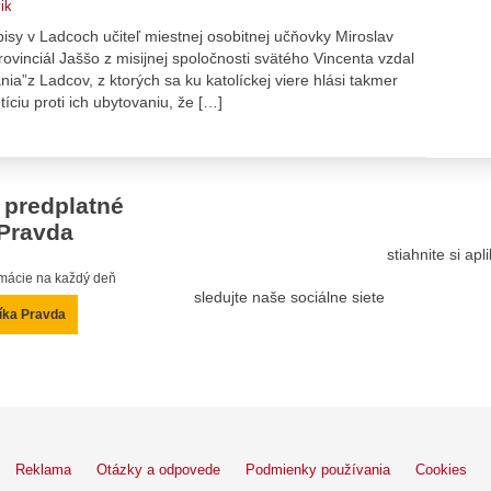
ik
isy v Ladcoch učiteľ miestnej osobitnej učňovky Miroslav
inciál Jaššo z misijnej spoločnosti svätého Vincenta vzdal
nia”z Ladcov, z ktorých sa ku katolíckej viere hlási takmer
íciu proti ich ubytovaniu, že […]
 predplatné
Pravda
stiahnite si ap
ormácie na každý deň
sledujte naše sociálne siete
íka Pravda
Reklama
Otázky a odpovede
Podmienky používania
Cookies