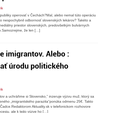
vik
epubliky operovať v Čechách?Mal, alebo nemal túto operáciu
o nespochybnil odbornosť slovenských lekárov? Takéto a
mediálny priestor slovenských, predovšetkým bulvárnych
no.Samozrejme, že len […]
e imigrantov. Alebo :
ať úrodu politického
vik
itov a uchráňme si Slovensko,” inzeruje výzvu muž, ktorý sa
eného „imigrantského parazita“ponúka odmenu 25€. Takto
 z Čadce.Redaktorom Aktuality.sk v telefonickom rozhovore
cesiu, ale k tejto výzve ho […]