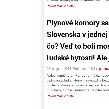
anketa/?ref=tit) a úplne kľudne ma môže
Pokračovanie článku
Plynové komory sa
Slovenska v jednej 
čo? Veď to boli mos
ľudské bytosti! Ale
28. augusta 2015, Prečítané 4 281x,
peterc
Nález kamiónu pri Pandorfe=nález novod
pažravosť, ľudia, ktorých zavraždila bezc
politikov. Zomierali strašnejšie, ako tí
minútach, tu trpeli neuveriteľne dlhé h
Pokračovanie článku