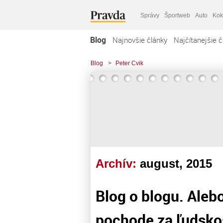
Správy
Športweb
Auto
Kok
Blog
Najnovšie články
Najčítanejšie č
Blog
>
Peter Cvik
Archív:
august, 2015
Blog o blogu. Alebo
pochode za ľudskos