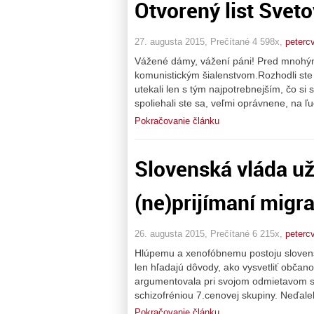
Otvorený list Sve
27. augusta 2015, Prečítané 4 598x,
peterc
Vážené dámy, vážení páni! Pred mnohými
komunistickým šialenstvom.Rozhodli ste 
utekali len s tým najpotrebnejším, čo si 
spoliehali ste sa, veľmi oprávnene, na ľu
Pokračovanie článku
Slovenská vláda už
(ne)prijímaní migra
26. augusta 2015, Prečítané 6 215x,
peterc
Hlúpemu a xenofóbnemu postoju slovensk
len hľadajú dôvody, ako vysvetliť obča
argumentovala pri svojom odmietavom stan
schizofréniou 7.cenovej skupiny. Neďalek
Pokračovanie článku