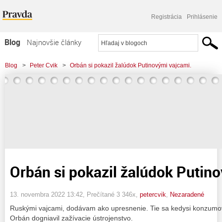
Registrácia
Prihlásenie
Blog
Najnovšie články
Najčítanejšie články
Blog
>
Peter Cvik
>
Orbán si pokazil žalúdok Putinovými vajcami.
Najkomentovanejšie články
Zoznam blogov
Komerčné blogy
Orbán si pokazil žalúdok Putin
13. novembra 2022 13:42
, Prečítané 3 346x,
petercvik
,
Nezaradené
Ruskými vajcami, dodávam ako upresnenie. Tie sa kedysi konzumova
Orbán dogniavil zažívacie ústrojenstvo.