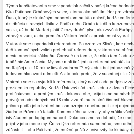
Týmto konštatovaním sme v pondelok začali v našej krčme hodnoten
týka Putinovo-Orbánových vajec, k tomu ako náš tímlíder pre zdravé
Ďuso, ktorý je skutočným odborníkom na túto oblasť, keďže vo firme
distribúciu stravných lístkov. Podľa neho Orbán tak dlho konzumov
vajcia, až budú Maďari platiť 7 razy drahší plyn, ako zvyšok Európy.
zdravý rozum, alebo premiéra Viktora. Volič si proste musí vybrať.
V utorok sme usporiadali referendum. Po vzore zo Sliača, kde nech
deň komunálnych volieb prebehnúť referendum, v ktorom sa občania 
meste americkú základňu. Čarovné na tom je, že nikto tam žiadnu z
tobôž nie Američania. My sme mali tiež jedinú referendovú otázku 
veďľajjšej ulici 10 rokov lievali zadarmo“? Výsledok bol jednoznačn
ľudovom hlasovaní odmietli. Asi to bolo preto, že v susednej ulici ž
V stredu sme sa vyjadrili k referendu, ktorý na základe podpisov z
prezidentka republiky. Keďže Ústavný súd zrušil jednu z dvoch Fico
protiústavnosť a predtým zrušil dokonca obe, priijali sme na návrh 
právo(má odsedených asi 18 rokov za rôznu trestnú činnosť hlavn
pričom podľa jeho tvrdení bol samozrejme obeťou politickej objedn
žiadame Právnickú fakultu Komenského univerzity, aby vrátila všetky
istý študent pedagógom nanosil. Dokonca sme sa dohodli, že sme oc
prijať v jeho mene my. Čo sa týka referenda samotného, sme odho
zúčastniť. Lebo Pali tvrdí, že možnú pošlú z univerzity tie klobásy a