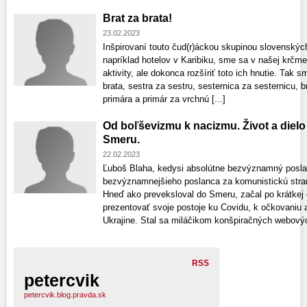
Brat za brata!
23.02.2023
Inšpirovaní touto čud(r)áckou skupinou slovenských
napríklad hotelov v Karibiku, sme sa v našej krčme 
aktivity, ale dokonca rozšíriť toto ich hnutie. Tak s
brata, sestra za sestru, sesternica za sesternicu, b
primára a primár za vrchnú [...]
Od boľševizmu k nacizmu. Život a dielo
Smeru.
22.02.2023
Ľuboš Blaha, kedysi absolútne bezvýznamný posla
bezvýznamnejšieho poslanca za komunistickú stran
Hneď ako preveksloval do Smeru, začal po krátkej
prezentovať svoje postoje ku Covidu, k očkovaniu 
Ukrajine. Stal sa miláčikom konšpiračných webových
RSS
petercvik
petercvik.blog.pravda.sk