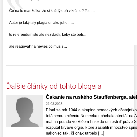
Čo na to manželka, že si každý deň v krčme? To... ...
Autor je taký istý plagiátor, ako jeho... ...
to referendum ste ale nezvládli, keby ste boli... ...
ale reagovať na nevieš čo musiš ...
Ďalšie články od tohto blogera
Čakanie na ruského Stauffenberga, al
21.03.2023
Písal sa rok 1944 a skupina nemeckých dôstojníkov
totálnemu zničeniu Nemecka spáchala atentát na A
mal na porade vo Vlčom hniezde umiestniť práve St
rozpútal krvavé orgie, ktoré zasiahli množstvo sp
nakoniec tak, či onak utrpelo [...]