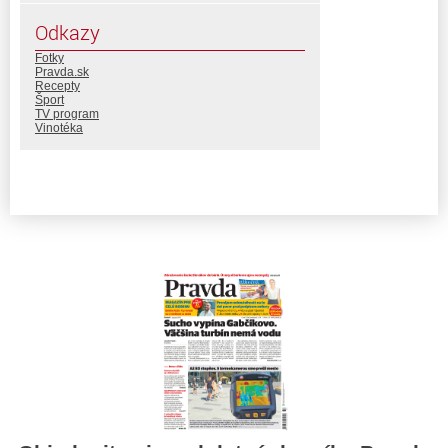
Odkazy
Fotky
Pravda.sk
Recepty
Šport
TV program
Vinotéka