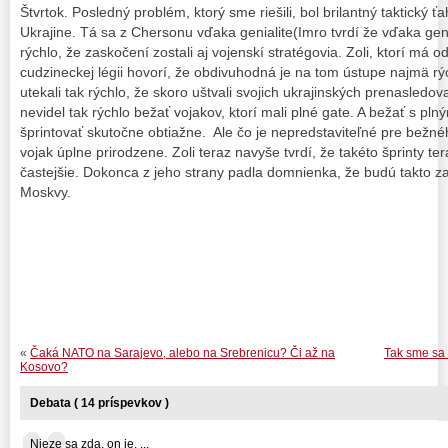
Štvrtok. Posledný problém, ktorý sme riešili, bol brilantný taktický 
Ukrajine. Tá sa z Chersonu vďaka genialite(Imro tvrdí že vďaka genit
rýchlo, že zaskočení zostali aj vojenskí stratégovia. Zoli, ktorí má 
cudzineckej légii hovorí, že obdivuhodná je na tom ústupe najmä rý
utekali tak rýchlo, že skoro uštvali svojich ukrajinských prenasledov
nevidel tak rýchlo bežať vojakov, ktorí mali plné gate. A bežať s pln
šprintovať skutočne obtiažne. Ale čo je nepredstaviteľné pre bežn
vojak úplne prirodzene. Zoli teraz navyše tvrdí, že takéto šprinty t
častejšie. Dokonca z jeho strany padla domnienka, že budú takto 
Moskvy.
«
Čaká NATO na Sarajevo, alebo na Srebrenicu? Či až na
Tak sme sa 
Kosovo?
Debata ( 14 príspevkov )
Nieze sa zda, on je. ...