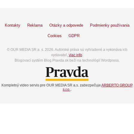
Kontakty
Reklama
Otázky a odpovede
Podmienky používania
Cookies
GDPR
© OUR MEDIA SR a. s. 2026. Autorské práva sú vyhradené a vykonáva ich
vydavateľ,
viac info
.
Blogovací systém Blog.Pravda.sk beží na technológií Wordpress.
Kompletný video servis pre OUR MEDIA SR a.s. zabezpečuje
ARBERTO GROUP
s.r.o.
.