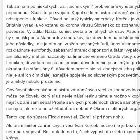
Tak sa nám po niekoľkých, asi „technickými“ problémami vynútený
pripomenul. Skúsil to po svojom. Kopol si do ministra zahraničných
odstúpenie z funkcie. Dôvod bol taký typicky smerácky. Korčok je v
Británia vyradila vo vzťahu ku korona vírusu Slovensko zo zoznamu
povedzte! Vyradila! Nastal koniec sveta a priľahlých okresov! Aspo
by sme išli podľa štandardov smerákov, tak dôvodom na odstúpenie 
jeho následky, nie je ním ani vražda nevinných ľudí, únos Vietnam
rozkradnuté eurofondy, zabásnutí stranícki sponzori a štátni vypaľ
ani taliansky mafián nacicnutý na finančné vemeno Úradu vlády, dô
Lemikon, dôvodom nie sú ani emisie, dôvodom nie je ani mýto, pri k
okradnutí o stámilióny €, dôvodom proste nie sú zlodejstvá jeho po
nie je ani ich čím ďalej jasnejšie spojenie so slovenským podsvetí
je a nikdy nebolo proste nič!
Obviňovať slovenského ministra zahraničných vecí zo zodpovednosti 
môže iba človek, ktorý si už nevie nájsť reálnu tému a možno v kop
nájsť už ani sám seba! Proste sa v tých problémoch stráca samotný. 
nenájde, ale nikto ho už hľadať ani nebude! Okrem niektorých orgá
Tento kop do súpera Ficovi nevyšiel. Zlomil si pri ňom nohu.
Ale ani minister zahraničných vecí Ivan Korčok možno nie je bez vi
netreba reagovať. Bez ohľadu na to, či ich vypustí do sveta expremié
krčmy.