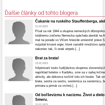
Ďalšie články od tohto blogera
Čakanie na ruského Stauffenberga, al
21.03.2023
Písal sa rok 1944 a skupina nemeckých dôstojníkov
totálnemu zničeniu Nemecka spáchala atentát na A
mal na porade vo Vlčom hniezde umiestniť práve St
rozpútal krvavé orgie, ktoré zasiahli množstvo sp
nakoniec tak, či onak utrpelo [...]
Brat za brata!
23.02.2023
Inšpirovaní touto čud(r)áckou skupinou slovenských
napríklad hotelov v Karibiku, sme sa v našej krčme 
aktivity, ale dokonca rozšíriť toto ich hnutie. Tak s
brata, sestra za sestru, sesternica za sesternicu, b
primára a primár za vrchnú [...]
Od boľševizmu k nacizmu. Život a dielo
Smeru.
22.02.2023