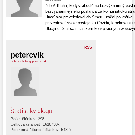
Ľuboš Blaha, kedysi absolútne bezvýznamný posla
bezvýznamnejšieho poslanca za komunistickú stran
Hneď ako preveksloval do Smeru, začal po krátkej
prezentovať svoje postoje ku Covidu, k očkovaniu 
Ukrajine. Stal sa miláčikom konšpiračných webových
RSS
petercvik
petercvik.blog.pravda.sk
Štatistiky blogu
Počet článkov: 298
Celková čítanosť: 1618758x
Priemerná čítanosť článkov: 5432x