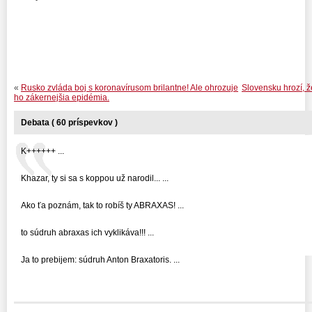
«
Rusko zvláda boj s koronavírusom brilantne! Ale ohrozuje
Slovensku hrozí, ž
ho zákernejšia epidémia.
Debata ( 60 príspevkov )
K++++++ ...
Khazar, ty si sa s koppou už narodil... ...
Ako ťa poznám, tak to robíš ty ABRAXAS! ...
to súdruh abraxas ich vyklikáva!!! ...
Ja to prebijem: súdruh Anton Braxatoris. ...