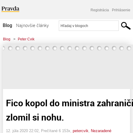
Registrácia
Prihlásenie
Blog
Najnovšie články
Najčítanejšie články
Blog
>
Peter Cvik
Najkomentovanejšie články
>
Fico kopol do ministra zahraničia Korčoka. A zlomil si nohu.
Zoznam blogov
Komerčné blogy
Fico kopol do ministra zahranič
zlomil si nohu.
12. júla 2020 22:02
, Prečítané 6 153x,
petercvik
,
Nezaradené