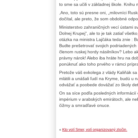
to sme sa učili v základnej škole. Knihu
,Ano, toto sú presne oni, „milovníci Rus
dočítal, ale preto, že som obdobné odpo
Ministerstvo zahraničných vecí ústami s
Dolnej Krupej“, ale to je tak zatiaľ vše
otázka na ministra Lajčáka teda znie : 
Budte prešetrovať svojich podriadených 
členom ruskej hordy násilníkov? Lebo ak
právny nárok! Alebo iba hráte hru na d
ponúknuť ako toho prvého v rámci prípra
Pretože váš exkolega z vlády Kaliňák sa n
mlátili a unášali ľudí na Kryme, budú u 
odvážať a poobede dovážať zo školy de
On sa síce podľa posledných informácií 
impérium v arabských emirátoch, ale ne
čižmy a smradľavé onuce.
«
Kto volí Smer, volí organizovaný zločin.