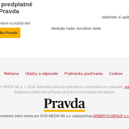
 predplatné
Pravda
stiahnite si ap
ormácie na každý deň
sledujte naše sociálne siete
íka Pravda
Reklama
Otázky a odpovede
Podmienky používania
Cookies
 MEDIA SR a. s. 2026. Autorské práva sú vyhradené a vykonáva ich vydavateľ,
via
Blogovací systém Blog.Pravda.sk beží na technológií Wordpress.
ompletný video servis pre OUR MEDIA SR a.s. zabezpečuje
ARBERTO GROUP s.r.