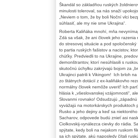
Škandál so základňou ruských žoldnierov
minulosti toleroval, sa nás snaží upokoj
„Neviem o tom, že by boli Noční vlci b
súhlasiť, ale my nie sme Ukrajina“.
Roberta Kaliňáka mnohí, mňa nevynímajúc
Zdá sa však, že ani človek jeho razenia
do stresovej situácie a pod spoločenský t
to partia ruských fašistov a nacistov, kt
chúťky. Predviedli to na Ukrajine, predo
demonštrantov, ktorí nesúhlasili s ruskou
skutočnú úchylku zakrývajú bojom za „b
Ukrajinci patrili k Vikingom! Ich brloh
zo štátnych dotácií z ex-kaliňákovho re
normálny človek nemôže uveriť! Ich parť
hlásia k „všeslovanskej vzájomnosti“, ale
Slovanmi rovnako! Odsudzujú „západnú d
vyvážajú na motorkárskych produktoch pr
Rusko a jeho dejiny a keď sa niektorého z
Sacharov, odpovede budú znieť asi nasle
Ciolkovskij-vynálezca cievky do rádia. 
spýtate, kedy boli na nejakom ruskom fi
sa ich spýtate, akú naposledy čítali rusk