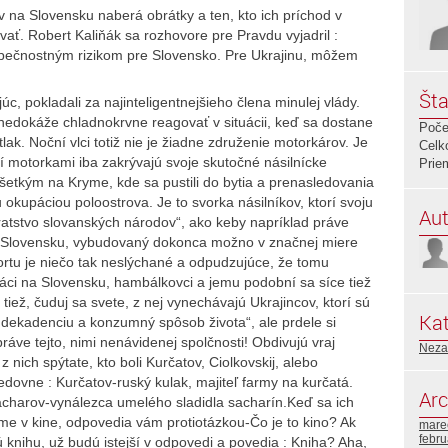
 na Slovensku naberá obrátky a ten, kto ich príchod v
ovať. Robert Kaliňák sa rozhovore pre Pravdu vyjadril :
ezpečnostným rizikom pre Slovensko. Pre Ukrajinu, môžem
Šta
, pokladali za najinteligentnejšieho člena minulej vlády.
 nedokáže chladnokrvne reagovať v situácii, keď sa dostane
Poče
lak. Noční vlci totiž nie je žiadne združenie motorkárov. Je
Celk
orí motorkami iba zakrývajú svoje skutočné násilnícke
Prie
všetkým na Kryme, kde sa pustili do bytia a prenasledovania
 okupáciou poloostrova. Je to svorka násilníkov, ktorí svoju
Aut
ratstvo slovanských národov“, ako keby napríklad práve
 na Slovensku, vybudovaný dokonca možno v značnej miere
zortu je niečo tak neslýchané a odpudzujúce, že tomu
áci na Slovensku, hambálkovci a jemu podobní sa síce tiež
 tiež, čuduj sa svete, z nej vynechávajú Ukrajincov, ktorí sú
Kat
ekadenciu a konzumný spôsob života“, ale prdele si
áve tejto, nimi nenávidenej spolčnosti! Obdivujú vraj
Neza
 nich spýtate, kto boli Kurčatov, Ciolkovskij, alebo
dovne : Kurčatov-ruský kulak, majiteľ farmy na kurčatá.
Arc
Sacharov-vynálezca umelého sladidla sacharín.Keď sa ich
lme v kine, odpovedia vám protiotázkou-Čo je to kino? Ak
mare
febr
ú knihu, už budú istejší v odpovedi a povedia : Kniha? Aha,