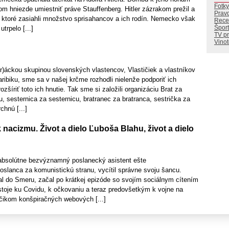
Fotky
m hniezde umiestniť práve Stauffenberg. Hitler zázrakom prežil a
Prav
, ktoré zasiahli množstvo sprisahancov a ich rodín. Nemecko však
Rece
Šport
trpelo [...]
TV p
Vino
(r)áckou skupinou slovenských vlastencov, Vlastičiek a vlastníkov
aribiku, sme sa v našej krčme rozhodli nielenže podporiť ich
rozšíriť toto ich hnutie. Tak sme si založili organizáciu Brat za
u, sesternica za sesternicu, bratranec za bratranca, sestrička za
chnú [...]
nacizmu. Život a dielo Ľuboša Blahu, život a dielo
absolútne bezvýznamný poslanecký asistent ešte
slanca za komunistickú stranu, vycítil správne svoju šancu.
l do Smeru, začal po krátkej epizóde so svojím sociálnym cítením
stoje ku Covidu, k očkovaniu a teraz predovšetkým k vojne na
áčikom konšpiračných webových [...]