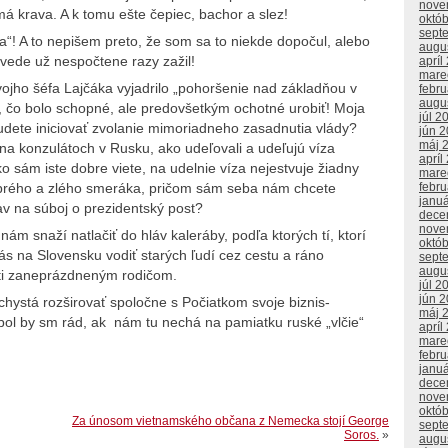
nove
 má krava. A k tomu ešte čepiec, bachor a slez!
októ
sept
ka“! A to nepišem preto, že som sa to niekde dopočul, alebo
augu
vede už nespočtene razy zažil!
apríl
mare
vojho šéfa Lajčáka vyjadrilo „pohoršenie nad základňou v
febr
augu
tko, čo bolo schopné, ale predovšetkým ochotné urobiť! Moja
júl 2
Budete iniciovať zvolanie mimoriadneho zasadnutia vlády?
jún 
máj 
na konzulátoch v Rusku, ako udeľovali a udeľujú víza
apríl
o sám iste dobre viete, na udelnie víza nejestvuje žiadny
mare
obrého a zlého smeráka, pričom sám seba nám chcete
febr
janu
v na súboj o prezidentský post?
dece
nove
ám snaží natlačiť do hláv kaleráby, podľa ktorých tí, ktorí
októ
nás na Slovensku vodiť starých ľudí cez cestu a ráno
sept
augu
ti zaneprázdneným rodičom.
júl 2
jún 
chystá rozširovať spoločne s Počiatkom svoje biznis-
máj 
bol by sm rád, ak nám tu nechá na pamiatku ruské „vlčie“
apríl
mare
febr
janu
dece
nove
októ
Za únosom vietnamského občana z Nemecka stojí George
sept
Soros.
»
augu