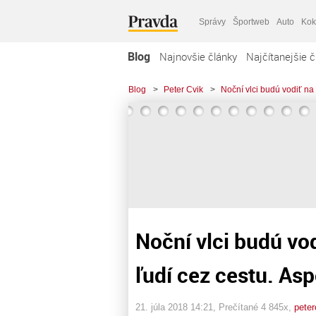
Správy
Športweb
Auto
Kok
Blog
Najnovšie články
Najčítanejšie č
Blog
>
Peter Cvik
>
Noční vlci budú vodiť na
Noční vlci budú vo
ľudí cez cestu. As
21. júla 2018 14:21
, Prečítané 4 845x,
peter