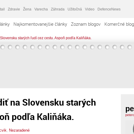
tail
Zdravie
Žena
Varecha
Záhrada
Užitočná
Video
DefenceNews
lánky
Najkomentovanejšie články
Zoznam blogov
Komerčné blog
 Slovensku starých ľudí cez cestu. Aspoň podľa Kaliňáka.
diť na Slovensku starých
pe
poň podľa Kaliňáka.
peter
cvik
,
Nezaradené