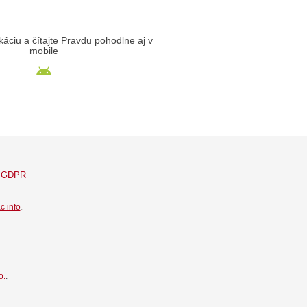
likáciu a čítajte Pravdu pohodlne aj v
mobile
GDPR
c info
.
o.
.