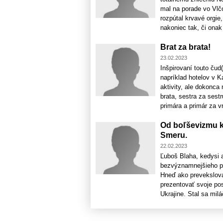
mal na porade vo Vlčo
rozpútal krvavé orgie
nakoniec tak, či onak u
Brat za brata!
23.02.2023
Inšpirovaní touto čud
napríklad hotelov v K
aktivity, ale dokonca 
brata, sestra za sestr
primára a primár za vr
Od boľševizmu k 
Smeru.
22.02.2023
Ľuboš Blaha, kedysi 
bezvýznamnejšieho po
Hneď ako prevekslova
prezentovať svoje po
Ukrajine. Stal sa mil