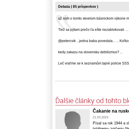
Debata ( 85 príspevkov )
už som o tomto skvelom básnickom výkone majs
Tiež sa pýtam prečo ťa ešte nezablokovali. ...
@petercvik ...jedna baba povedala... ... Koľko 
kedy zakazu na slovensku debilizmus? ...
Leč vraťme se k seznamům tajné policie SSSR
Ďalšie články od tohto b
Čakanie na rusk
21.03.2023
Písal sa rok 1944 a 
totálnemu zničeniu N