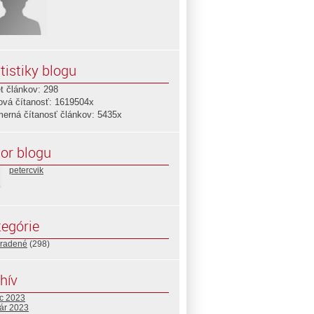
tistiky blogu
t článkov: 298
ová čítanosť: 1619504x
merná čítanosť článkov: 5435x
or blogu
petercvik
egórie
radené
(298)
hív
c 2023
uár 2023