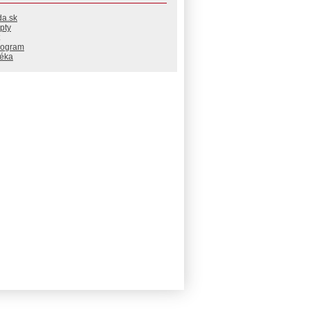
da.sk
pty
rogram
téka