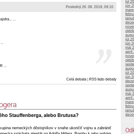
júl 2
jún 
Posledný 26. 08. 2018, 09:10
mare
febr
janu
tra... ...
dece
nove
októ
augu
júl 2
...
jún 
máj 
apríl
nove
októ
sept
 ...
augu
júl 2
jún 
Celá debata
|
RSS tejto debaty
dece
sept
augu
máj 
apríl
logera
mare
febr
janu
dece
ého Stauffenberga, alebo Brutusa?
skupina nemeckých dôstojníkov v snahe ukončiť vojnu a zabrániť
Od
emecka spáchala atentát na Adolfa Hitlera. Bombu k jeho nohám