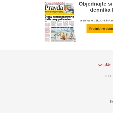
Objednajte si
denníka 
a získajte užitočné inf
Predplatné denn
Kontakty
© OUR
K