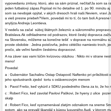
vypovedaniu zmluvy, ktorú, ako sa sám priznal, nečítal!Ja som sa r
jeden futbalový zápas.Popísal mi ho detailne od 1. po 90. minútu 
som sa nevdojak opýtal, v akých dresoch hrali naši.Neviem, vraví.J
a vieš presne priebeh?Viem, povedali mi to tí, čo tam boli.A presn
anylýza Andreja Leontieva.
V nedeľu sa začal súboj štátnych železníc a súkromného prepravcu 
Bratislava.Ak odhliadneme od podrazov, ktoré český dopravca zaží
na Slovensku, môžeme sa konečne tešiť v doprave na normálnu súť
proste obdobie : Jedna poisťovňa, jedno cétéčko namiesto troch, 
prečo, ale veľmi fandím českému dopravcovi.
A na záver sas vami lúčim kvízovou otázkou : Nikto mi v strane nest
meno!
Povedal:
a : Gubernátor Sachalinu Ostap Ostapovič Naftenko pri príležitosti 
jeho spolustraník zjedol tortu s oslávencovým menom
b : Pavol Frešo, keď vykúril z SDKU posledného člena za to, že ho
c : Robert Fico, keď zavolal Pavlovi Paškovi, že hyeny z ulice poze
skalp
d : Robert Fico, keď vyznamenával zlatým odznakom na sneme S
potom, ako sa prevalil škandál s kúpou luxusného Audi, v ktorom m