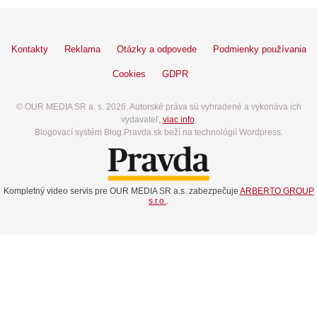
Kontakty
Reklama
Otázky a odpovede
Podmienky používania
Cookies
GDPR
© OUR MEDIA SR a. s. 2026. Autorské práva sú vyhradené a vykonáva ich
vydavateľ,
viac info
.
Blogovací systém Blog.Pravda.sk beží na technológií Wordpress.
Kompletný video servis pre OUR MEDIA SR a.s. zabezpečuje
ARBERTO GROUP
s.r.o.
.