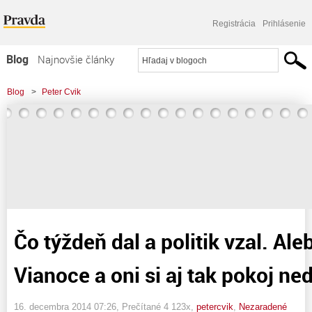
Registrácia
Prihlásenie
Blog
Najnovšie články
Najčítanejšie články
Blog
>
Peter Cvik
Najkomentovanejšie články
>
Čo týždeň dal a politik vzal. Alebo blížia sa Vianoce a oni si aj tak pokoj
Zoznam blogov
nedajú!
Komerčné blogy
Čo týždeň dal a politik vzal. Aleb
Vianoce a oni si aj tak pokoj ned
16. decembra 2014 07:26
, Prečítané 4 123x,
petercvik
,
Nezaradené