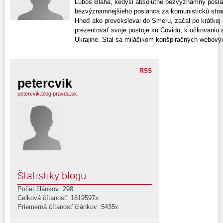
Ľuboš Blaha, kedysi absolútne bezvýznamný posla
bezvýznamnejšieho poslanca za komunistickú stran
Hneď ako preveksloval do Smeru, začal po krátkej
prezentovať svoje postoje ku Covidu, k očkovaniu 
Ukrajine. Stal sa miláčikom konšpiračných webových
RSS
petercvik
petercvik.blog.pravda.sk
Štatistiky blogu
Počet článkov: 298
Celková čítanosť: 1619597x
Priemerná čítanosť článkov: 5435x