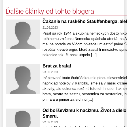
Ďalšie články od tohto blogera
Čakanie na ruského Stauffenberga, al
21.03.2023
Písal sa rok 1944 a skupina nemeckých dôstojníkov
totálnemu zničeniu Nemecka spáchala atentát na A
mal na porade vo Vlčom hniezde umiestniť práve St
rozpútal krvavé orgie, ktoré zasiahli množstvo sp
nakoniec tak, či onak utrpelo [...]
Brat za brata!
23.02.2023
Inšpirovaní touto čud(r)áckou skupinou slovenských
napríklad hotelov v Karibiku, sme sa v našej krčme 
aktivity, ale dokonca rozšíriť toto ich hnutie. Tak s
brata, sestra za sestru, sesternica za sesternicu, b
primára a primár za vrchnú [...]
Od boľševizmu k nacizmu. Život a dielo
Smeru.
22.02.2023