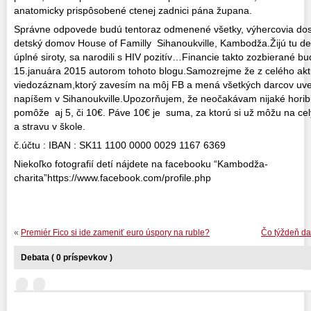
anatomicky prispôsobené ctenej zadnici pána župana.
Správne odpovede budú tentoraz odmenené všetky, výhercovia dos
detský domov House of Familly Sihanoukville, Kambodža.Žijú tu det
úplné siroty, sa narodili s HIV pozitív…Financie takto zozbierané
15.januára 2015 autorom tohoto blogu.Samozrejme že z celého ak
viedozáznam,ktorý zavesím na môj FB a mená všetkých darcov uve
napíšem v Sihanoukville.Upozorňujem, že neočakávam nijaké horib
pomôže aj 5, či 10€. Páve 10€ je suma, za ktorú si už môžu na c
a stravu v škole.
č.účtu : IBAN : SK11 1100 0000 0029 1167 6369
Niekoľko fotografií detí nájdete na facebooku “Kambodža-
charita”https://www.facebook.com/profile.php
«
Premiér Fico si ide zameniť euro úspory na ruble?
Čo týždeň dal
Debata ( 0 príspevkov )