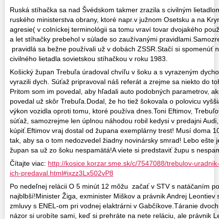
Ruská stíhačka sa nad Švédskom takmer zrazila s civilným lietadl
ruského ministerstva obrany, ktoré napr.v južnom Osetsku a na Krym
agresie( v colníckej terminológii sa tomu vraví tovar dvojakého použit
a let stíhačky prebehol v súlade so zaužívanými pravidlami.Samozr
pravidlá sa bežne používali už v dobách ZSSR.Stačí si spomenúť n
civilného lietadla sovietskou stíhačkou v roku 1983.
Košický župan Trebuľa úradoval chvíľu v šoku a s vyrazeným dycho
vyrazili dych. Súťaž pripravoval náš referát a zrejme sa niekto do toh
Pritom som im povedal, aby hľadali auto podobných parametrov, ak
povedal už skôr Trebuľa.Dodal, že ho tiež šokovala o polovicu vyššia
výkon vozidla oproti tomu, ktoré používa dnes.Toni Eftimov, Trebuľo
súťaž, samozrejme len úplnou náhodou robil kedysi v predajni Audi,
kúpiť.Eftimov vraj dostal od župana exemplárny trest! Musí doma 10
tak, aby sa o tom nedozvedel žiadny novinársky smrad! Lebo ešte j
župan sa už zo šoku nespamätá!A viete si predstaviť župu s nes
Čítajte viac:
http://kosice.korzar.sme.sk/c/7547088/trebulov-uradnik-
ich-predaval.html#ixzz3Lx502vP8
Po nedeľnej relácii O 5 minút 12 môžu začať v STV s natáčaním pok
najblbší!Minister Žiga, exminister Miškov a právnik Andrej Leontiev
zmluvy s ENEL-om pri vodnej elaktrárni v Gabčíkove.Táranie dvoc
názor si urobíte sami, keď si prehráte na nete reláciu, ale právnik L