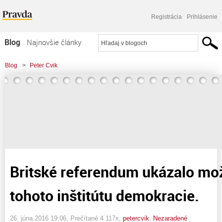
Registrácia
Prihlásenie
Blog
Najnovšie články
Najčítanejšie články
Blog
>
Peter Cvik
Najkomentovanejšie články
>
Britské referendum ukázalo možnú zákernosť tohoto inštitútu demokracie.
Zoznam blogov
Komerčné blogy
Britské referendum ukázalo mo
tohoto inštitútu demokracie.
26. júna 2016 19:06
, Prečítané 4 117x,
petercvik
,
Nezaradené