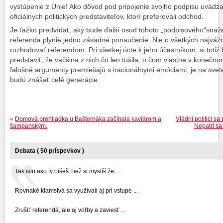
vystúpenie z Únie! Ako dôvod pod pripojenie svojho podpisu uvádza
oficiálnych politických predstaviteľov, ktorí preferovali odchod.
Je ťažko predvídať, aký bude ďalší osud tohoto „podpisového“snaž
referenda plynie jedno zásadné ponaučenie. Nie o všetkých najváž
rozhodovať referendom. Pri všetkej úcte k jeho účastníkom, si totiž
predstaviť, že väčšina z nich čo len tušila, o čom vlastne v konečn
falošné argumenty premiešajú s iracionálnymi emóciami, je na svet
budú znášať celé generácie.
«
Domová prehliadka u Bašternáka začínala kaviárom a
Vládni politici sa
šampanským.
Nepatrí sa
Debata ( 50 príspevkov )
Tak isto ako ty píšeš.Tiež si myslíš že ...
Rovnaké klamstvá sa využívali aj pri vstupe ...
Zrušiť referendá, ale aj voľby a zaviesť ...