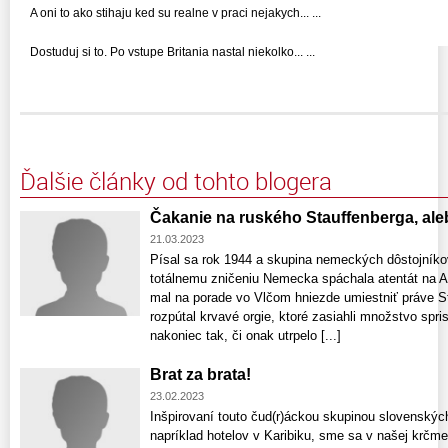
A oni to ako stihaju ked su realne v praci nejakych... ...
Dostuduj si to. Po vstupe Britania nastal niekolko... ...
Ďalšie články od tohto blogera
Čakanie na ruského Stauffenberga, al
21.03.2023
Písal sa rok 1944 a skupina nemeckých dôstojníkov
totálnemu zničeniu Nemecka spáchala atentát na A
mal na porade vo Vlčom hniezde umiestniť práve St
rozpútal krvavé orgie, ktoré zasiahli množstvo sp
nakoniec tak, či onak utrpelo [...]
Brat za brata!
23.02.2023
Inšpirovaní touto čud(r)áckou skupinou slovenských
napríklad hotelov v Karibiku, sme sa v našej krčme 