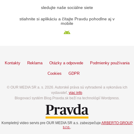
sledujte naše sociálne siete
stiahnite si aplikáciu a čítajte Pravdu pohodlne aj v
mobile
Kontakty
Reklama
Otázky a odpovede
Podmienky používania
Cookies
GDPR
© OUR MEDIA SR a. s. 2026. Autorské práva sú vyhradené a vykonáva ich
vydavateľ,
viac info
.
Blogovací systém Blog.Pravda.sk beží na technológií Wordpress.
Kompletný video servis pre OUR MEDIA SR a.s. zabezpečuje
ARBERTO GROUP
s.r.o.
.