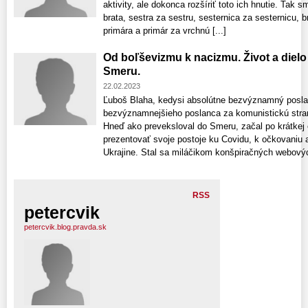
aktivity, ale dokonca rozšíriť toto ich hnutie. Tak s
brata, sestra za sestru, sesternica za sesternicu, b
primára a primár za vrchnú [...]
Od boľševizmu k nacizmu. Život a dielo
Smeru.
22.02.2023
Ľuboš Blaha, kedysi absolútne bezvýznamný posla
bezvýznamnejšieho poslanca za komunistickú stran
Hneď ako preveksloval do Smeru, začal po krátkej
prezentovať svoje postoje ku Covidu, k očkovaniu 
Ukrajine. Stal sa miláčikom konšpiračných webových
RSS
petercvik
petercvik.blog.pravda.sk