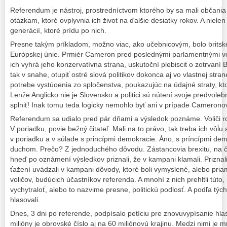
Referendum je nástroj, prostredníctvom ktorého by sa mali občania
otázkam, ktoré ovplyvnia ich život na ďalšie desiatky rokov. A nielen ž
generácií, ktoré prídu po nich.
Presne takým príkladom, možno viac, ako učebnicovým, bolo britsk
Európskej únie. Prmiér Cameron pred poslednými parlamentnými voľ
ich vyhrá jeho konzervatívna strana, uskutoční plebiscit o zotrvaní 
tak v snahe, otupiť ostré slová politikov dokonca aj vo vlastnej stran
potrebe vystúoenia zo spločenstva, poukazujúc na údajné straty, ktor
Lenže Anglicko nie je Slovensko a politici sú nútení svoje predvolebn
splniť! Inak tomu teda logicky nemohlo byť ani v prípade Cameron
Referendum sa udialo pred pár dňami a výsledok poznáme. Voliči ro
V poriadku, povie bežný čitateľ. Mali na to právo, tak treba ich vôĺu 
v poriadku a v súlade s princípmi demokracie. Áno, s príncípmi dem
duchom. Prečo? Z jednoduchého dôvodu. Zástancovia brexitu, na če
hneď po oznámení výsledkov priznali, že v kampani klamali. Priznal
ťažení uvádzali v kampani dôvody, ktoré boli vymyslené, alebo pria
voličov, budúcich účastníkov referenda. A mnohí z nich prehltli tút
vychytraloť, alebo to nazvime presne, politickú podlosť. A podľa tý
hlasovali.
Dnes, 3 dni po referende, podpísalo petíciu pre znovuvypísanie hla
milióny je obrovské číslo aj na 60 miliónovú krajinu. Medzi nimi je m